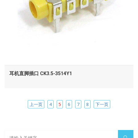
耳机直脚插口 CK3.5-3514Y1
上一页
4
5
6
7
8
下一页