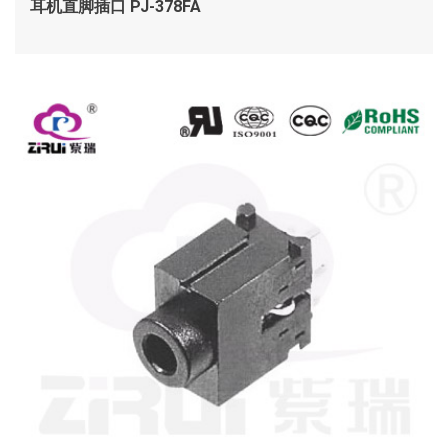
耳机直脚插口 PJ-378FA
查看