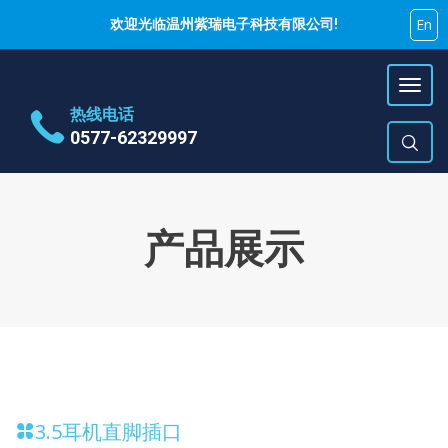
En
欢迎光临温州紫瑞电子科技有限公司!
热线电话
0577-62329997
地址
乐清市蒲岐镇特色工业区
时间
周一~周六 9:00~17:00
产品展示
E-Mail
hujiyao@zirui.net
3.5耳机直脚插口