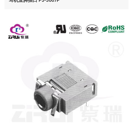
耳机直脚插口 PJ-3007P
查看