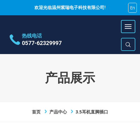
En
欢迎光临温州紫瑞电子科技有限公司!
热线电话
0577-62329997
地址
乐清市蒲岐镇特色工业区
时间
周一~周六 9:00~17:00
产品展示
E-Mail
hujiyao@zirui.net
首页
产品中心
3.5耳机直脚插口