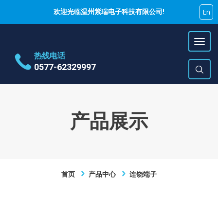
En
欢迎光临温州紫瑞电子科技有限公司!
热线电话
0577-62329997
地址
乐清市蒲岐镇特色工业区
时间
周一~周六 9:00~17:00
产品展示
E-Mail
hujiyao@zirui.net
首页
产品中心
连饶端子