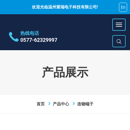
En
欢迎光临温州紫瑞电子科技有限公司!
热线电话
0577-62329997
地址
乐清市蒲岐镇特色工业区
时间
周一~周六 9:00~17:00
产品展示
E-Mail
hujiyao@zirui.net
首页
产品中心
连饶端子