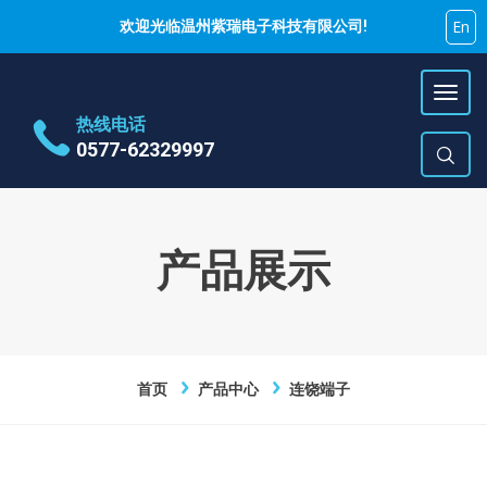
En
欢迎光临温州紫瑞电子科技有限公司!
热线电话
0577-62329997
地址
乐清市蒲岐镇特色工业区
时间
周一~周六 9:00~17:00
产品展示
E-Mail
hujiyao@zirui.net
首页
产品中心
连饶端子